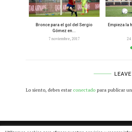
rivales para
Bronce para el gol del Sergio
Empieza la h
Gómez en...
21
7 noviembre, 2017
24
LEAVE
Lo siento, debes estar
conectado
para publicar un