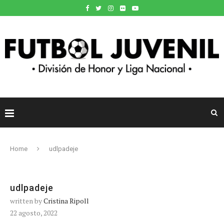
Home
udlpadeje
udlpadeje
written by
Cristina Ripoll
22 agosto, 2022