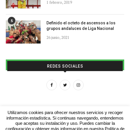
1 febrero, 2019
5
Definido el octeto de ascensos a los
grupos andaluces de Liga Nacional
26 junio, 2021
REDES SOCIALES
Utilizamos cookies para ofrecer nuestros servicios y recoger
información estadística. Si continuas navegando, entendemos
que aceptas su instalación y uso. Puedes cambiar la
Aviso legal
Contacto
Colabora con nosotros
configuración y obtener más información en nuestra Política de