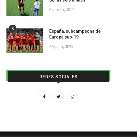
de las seis finales
6 marzo, 2017
5
España, subcampeona de
Europa sub-19
26 junio, 2025
REDES SOCIALES