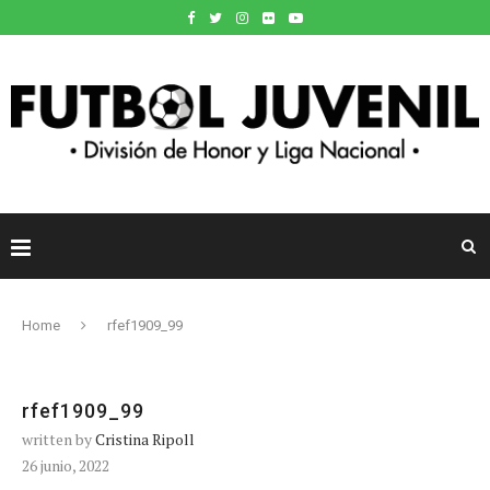
Home
rfef1909_99
rfef1909_99
written by
Cristina Ripoll
26 junio, 2022