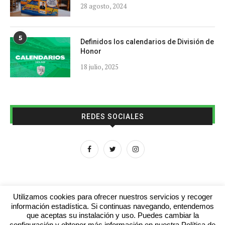
28 agosto, 2024
5
Definidos los calendarios de División de
Honor
18 julio, 2025
REDES SOCIALES
Utilizamos cookies para ofrecer nuestros servicios y recoger
información estadística. Si continuas navegando, entendemos
que aceptas su instalación y uso. Puedes cambiar la
Aviso legal
Contacto
Colabora con nosotros
configuración y obtener más información en nuestra Política de