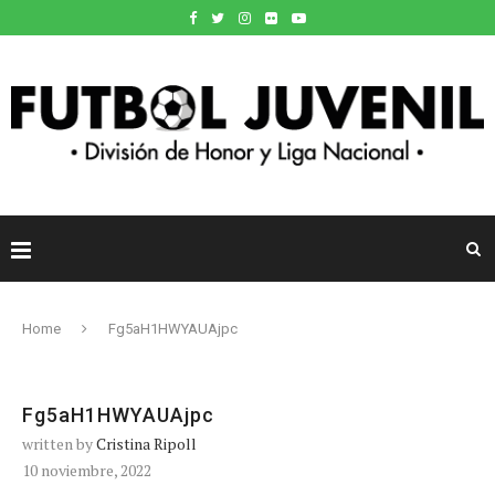
Home
Fg5aH1HWYAUAjpc
Fg5aH1HWYAUAjpc
written by
Cristina Ripoll
10 noviembre, 2022