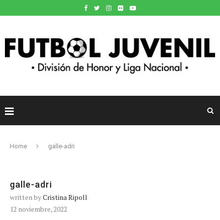
Home
galle-adri
galle-adri
written by
Cristina Ripoll
12 noviembre, 2022