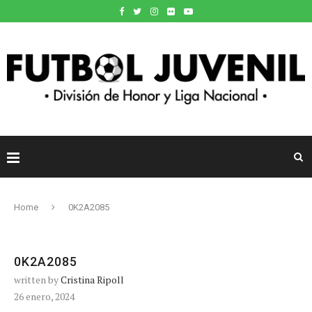
Home
0K2A2085
0K2A2085
written by
Cristina Ripoll
26 enero, 2024