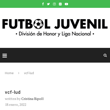
Home
vcf-lud
vcf-lud
written by
Cristina Ripoll
18 enero, 2022