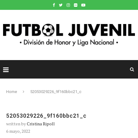
Home
52053029226_9f160bbc21_c
52053029226_9f160bbc21_c
written by
Cristina Ripoll
6 mayo, 2022