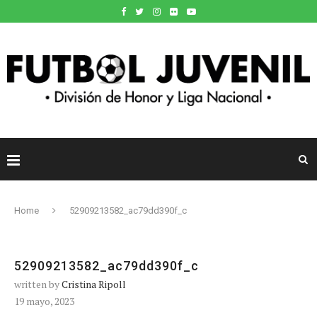
Home
52909213582_ac79dd390f_c
52909213582_ac79dd390f_c
written by
Cristina Ripoll
19 mayo, 2023