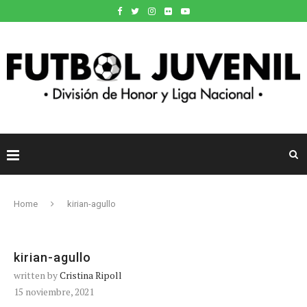
Home
kirian-agullo
kirian-agullo
written by
Cristina Ripoll
15 noviembre, 2021