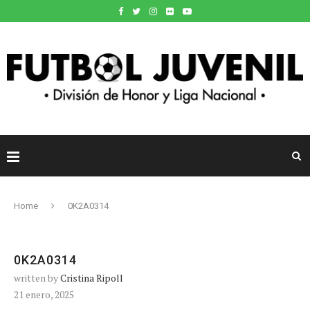
Home
0K2A0314
0K2A0314
written by
Cristina Ripoll
21 enero, 2025