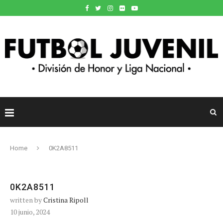
Home
0K2A8511
0K2A8511
written by
Cristina Ripoll
10 junio, 2024