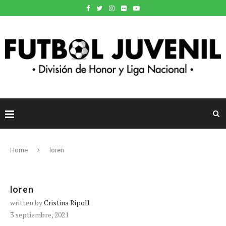
Home
loren
loren
written by
Cristina Ripoll
3 septiembre, 2021