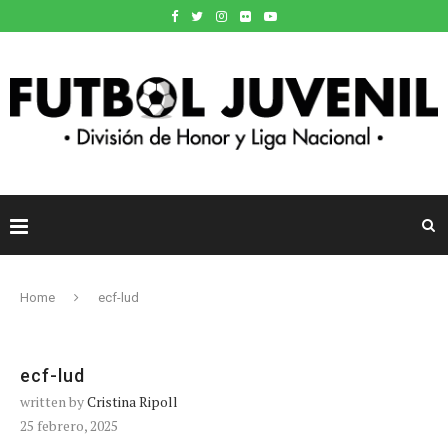
Home
ecf-lud
ecf-lud
written by
Cristina Ripoll
25 febrero, 2025