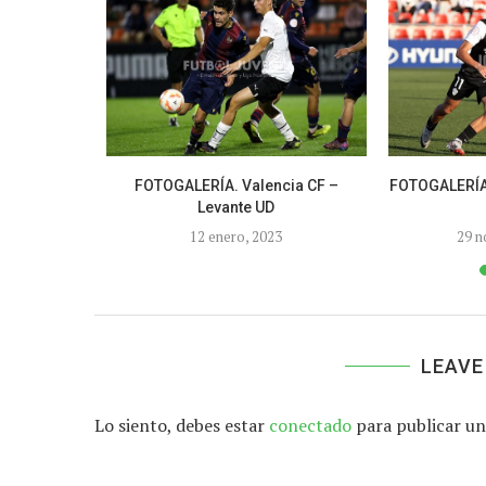
coyano –
FOTOGALERÍA. Valencia CF –
FOTOGALERÍA.
B
Levante UD
21
12 enero, 2023
29 n
LEAVE
Lo siento, debes estar
conectado
para publicar un