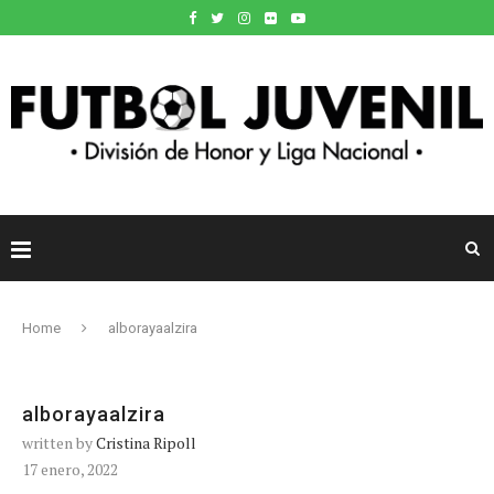
Home
alborayaalzira
alborayaalzira
written by
Cristina Ripoll
17 enero, 2022