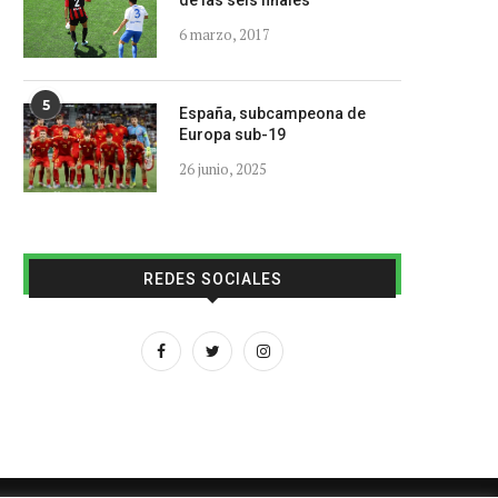
de las seis finales
6 marzo, 2017
5
España, subcampeona de
Europa sub-19
26 junio, 2025
REDES SOCIALES