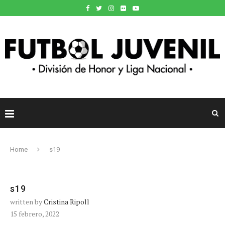
Home
s19
s19
written by
Cristina Ripoll
15 febrero, 2022