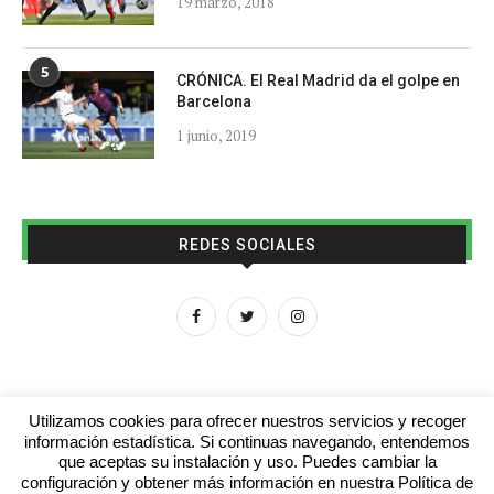
19 marzo, 2018
5
CRÓNICA. El Real Madrid da el golpe en
Barcelona
1 junio, 2019
REDES SOCIALES
Utilizamos cookies para ofrecer nuestros servicios y recoger
información estadística. Si continuas navegando, entendemos
que aceptas su instalación y uso. Puedes cambiar la
Aviso legal
Contacto
Colabora con nosotros
configuración y obtener más información en nuestra Política de