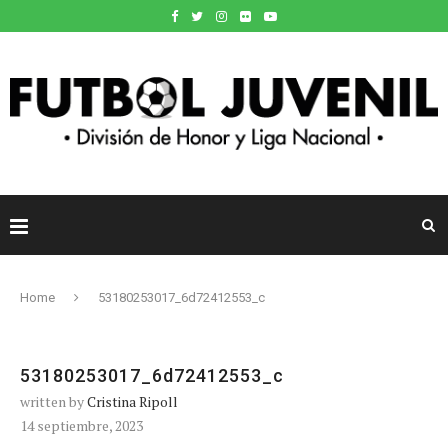
Home
53180253017_6d72412553_c
53180253017_6d72412553_c
written by
Cristina Ripoll
14 septiembre, 2023