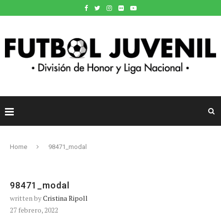
Home
98471_modal
98471_modal
written by
Cristina Ripoll
27 febrero, 2022