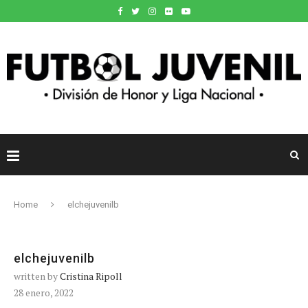
Home
elchejuvenilb
elchejuvenilb
written by
Cristina Ripoll
28 enero, 2022