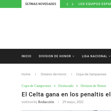
ÚLTIMAS NOVEDADES
LOS EQUIPOS ESPA
INICIO
DIVISION DE HONOR
LIGA NACIONAL
Home
Division de Honor
Copa de Campeones
Copa de Campeones
Destacado
Division de Honor
El Celta gana en los penaltis el
written by
Redacción
29 mayo, 2022