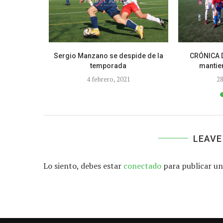
ra llegar a
Sergio Manzano se despide de la
CRÓNICA D
temporada
mantien
2
4 febrero, 2021
28
LEAVE
Lo siento, debes estar
conectado
para publicar un