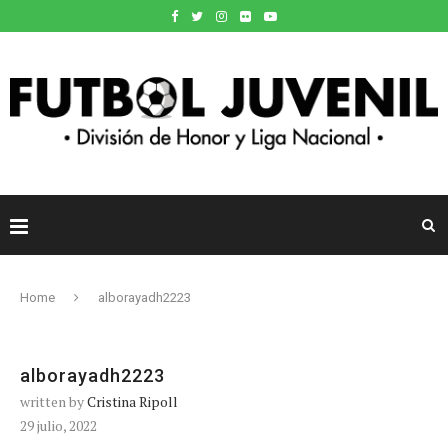
Home
alborayadh2223
alborayadh2223
written by
Cristina Ripoll
29 julio, 2022