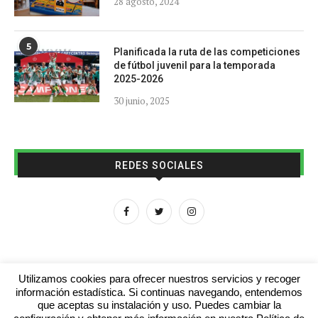
28 agosto, 2024
5
Planificada la ruta de las competiciones
de fútbol juvenil para la temporada
2025-2026
30 junio, 2025
REDES SOCIALES
Utilizamos cookies para ofrecer nuestros servicios y recoger
información estadística. Si continuas navegando, entendemos
que aceptas su instalación y uso. Puedes cambiar la
Aviso legal
Contacto
Colabora con nosotros