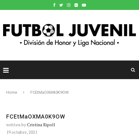
Home
FCEtMaOXMA0K9OW
FCEtMaOXMA0K9OW
written by
Cristina Ripoll
19 octubre, 2021