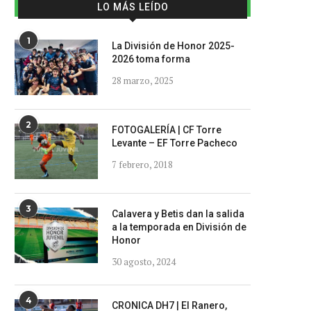
LO MÁS LEÍDO
1
La División de Honor 2025-
2026 toma forma
28 marzo, 2025
2
FOTOGALERÍA | CF Torre
Levante – EF Torre Pacheco
7 febrero, 2018
3
Calavera y Betis dan la salida
a la temporada en División de
Honor
30 agosto, 2024
4
CRONICA DH7 | El Ranero,