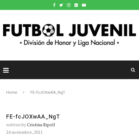
Home
FE-fcJOXwAA_NgT
FE-fcJOXwAA_NgT
written by
Cristina Ripoll
24 noviembre, 2021