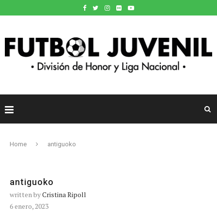
Home
antiguoko
antiguoko
written by
Cristina Ripoll
6 enero, 2023