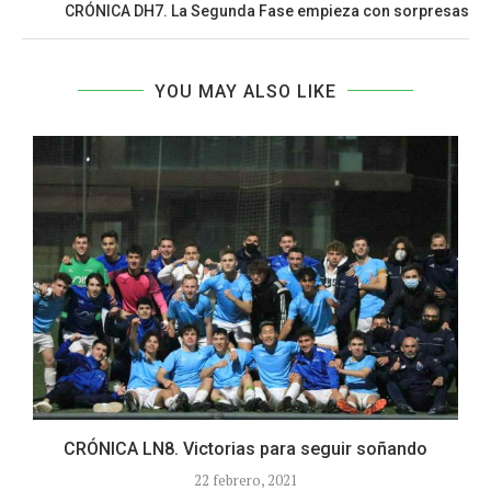
CRÓNICA DH7. La Segunda Fase empieza con sorpresas
YOU MAY ALSO LIKE
CRÓNICA LN8. Victorias para seguir soñando
H
22 febrero, 2021