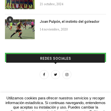
21 octubre, 2024
5
Joan Pulpón, el instinto del goleador
14 noviembre, 2020
REDES SOCIALES
Utilizamos cookies para ofrecer nuestros servicios y recoger
información estadística. Si continuas navegando, entendemos
que aceptas su instalación y uso. Puedes cambiar la
Aviso legal
Contacto
Colabora con nosotros