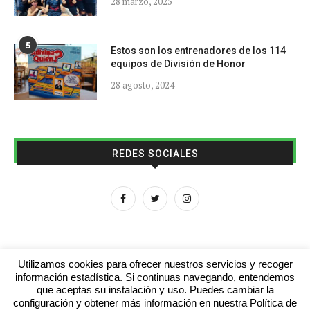
28 marzo, 2025
5
Estos son los entrenadores de los 114
equipos de División de Honor
28 agosto, 2024
REDES SOCIALES
Utilizamos cookies para ofrecer nuestros servicios y recoger
información estadística. Si continuas navegando, entendemos
que aceptas su instalación y uso. Puedes cambiar la
Aviso legal
Contacto
Colabora con nosotros
configuración y obtener más información en nuestra Política de