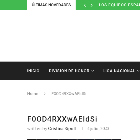
ÚLTIMAS NOVEDADES
LOS EQUIPOS ESPA
INICIO
DIVISION DE HONOR
LIGA NACIONAL
Home
F0OD4RXXwAEIdSi
F0OD4RXXwAEIdSi
written by
Cristina Ripoll
4 julio, 2023