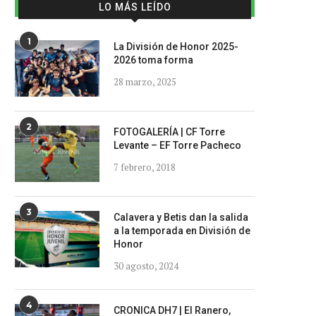
LO MÁS LEÍDO
1
La División de Honor 2025-
2026 toma forma
28 marzo, 2025
2
FOTOGALERÍA | CF Torre
Levante – EF Torre Pacheco
7 febrero, 2018
3
Calavera y Betis dan la salida
a la temporada en División de
Honor
30 agosto, 2024
4
CRONICA DH7 | El Ranero,