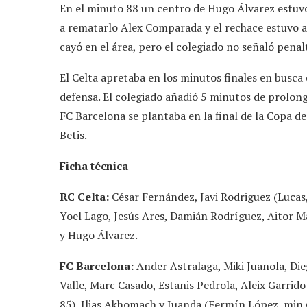
En el minuto 88 un centro de Hugo Álvarez estuvo
a rematarlo Alex Comparada y el rechace estuvo a
cayó en el área, pero el colegiado no señaló penal
El Celta apretaba en los minutos finales en busca
defensa. El colegiado añadió 5 minutos de prolong
FC Barcelona se plantaba en la final de la Copa d
Betis.
Ficha técnica
RC Celta:
César Fernández, Javi Rodriguez (Lucas
Yoel Lago, Jesús Ares, Damián Rodríguez, Aitor Mañ
y Hugo Álvarez.
FC Barcelona:
Ander Astralaga, Miki Juanola, Di
Valle, Marc Casado, Estanis Pedrola, Aleix Garrid
85), Ilias Akhomach y Juanda (Fermín López, min 