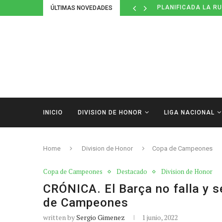
ÚLTIMAS NOVEDADES
ESPAÑA, SUBCAMP
INICIO
DIVISION DE HONOR
LIGA NACIONAL
Home
Division de Honor
Copa de Campeones
Copa de Campeones
Destacado
Division de Honor
CRÓNICA. El Barça no falla y se
de Campeones
written by
Sergio Gimenez
1 junio, 2022