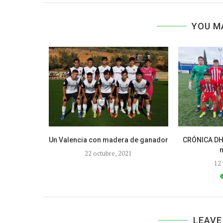
YOU M
 jornada se
Un Valencia con madera de ganador
CRÓNICA DH5
..
22 octubre, 2021
0
12
LEAVE