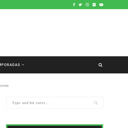
MPORADAS
peones