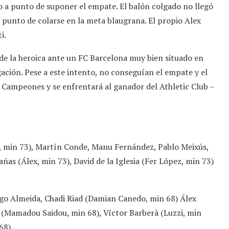
 a punto de suponer el empate. El balón colgado no llegó
 punto de colarse en la meta blaugrana. El propio Alex
ti.
 de la heroica ante un FC Barcelona muy bien situado en
ación. Pese a este intento, no conseguían el empate y el
e Campeones y se enfrentará al ganador del Athletic Club –
, min 73), Martín Conde, Manu Fernández, Pablo Meixús,
as (Álex, min 73), David de la Iglesia (Fer López, min 73)
ego Almeida, Chadi Riad (Damian Canedo, min 68) Álex
o (Mamadou Saidou, min 68), Víctor Barberà (Luzzi, min
68).