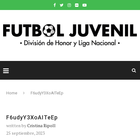
Home
F6udyY3XoAITeEp
F6udyY3XoAITeEp
written by
Cristina Ripoll
25 septiembre, 2023