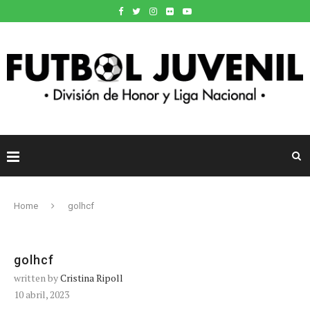
Home
golhcf
golhcf
written by
Cristina Ripoll
10 abril, 2023