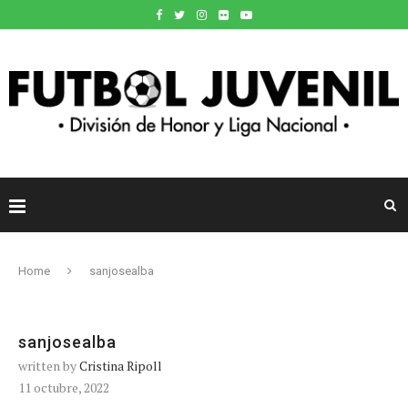
Home
sanjosealba
sanjosealba
written by
Cristina Ripoll
11 octubre, 2022