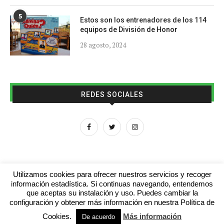
5
Estos son los entrenadores de los 114
equipos de División de Honor
28 agosto, 2024
REDES SOCIALES
Utilizamos cookies para ofrecer nuestros servicios y recoger
información estadística. Si continuas navegando, entendemos
que aceptas su instalación y uso. Puedes cambiar la
Aviso legal
Contacto
Colabora con nosotros
configuración y obtener más información en nuestra Política de
Cookies.
Más información
© 2016 - futboljuvenil.es
De acuerdo