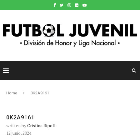
Home
0K2A9161
0K2A9161
written by
Cristina Ripoll
12 junio, 2024