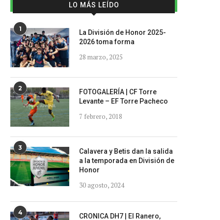
LO MÁS LEÍDO
1
La División de Honor 2025-
2026 toma forma
28 marzo, 2025
2
FOTOGALERÍA | CF Torre
Levante – EF Torre Pacheco
7 febrero, 2018
3
Calavera y Betis dan la salida
a la temporada en División de
Honor
30 agosto, 2024
4
CRONICA DH7 | El Ranero,