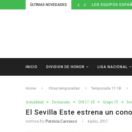
ÚLTIMAS NOVEDADES
LOS EQUIPOS ESPAÑ
INICIO
DIVISION DE HONOR
LIGA NACIONAL
Home
Otras temporadas
Temporada 17-18
Actualidad
Destacado
DH 17-18
Grupo IV
Sev
El Sevilla Este estrena un con
written by
Patricia Carrasco
4 julio, 2017