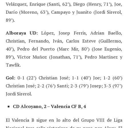
Velázquez, Enrique (Santi, 62’), Diego (Henry, 71’), Joe,
Darío (Moreno, 63’), Campayo y Juanito (Jordi Sirerol,
89’).
Alboraya UD:
López, Josep Ferris, Adrian Baello,
Christian, Fernando, Iván, Carlos Esteve (Guillermo,
40’), Pedro del Puerto (Marc Mir, 80’) (Jose Eugenio,
89’), Víctor Muñoz (Jonathan, 71’), Pedro Martinez y
Tawfik.
Gol:
0-1 (22’) Christian José; 1-1 (40’) Joe; 1-2 (60’)
Christian José; 2-2 (76’) Santi; 2-3 (79’) Josep; 3-3 (97’)
Jordi Sirerol.
CD Alcoyano, 2 – Valencia CF B, 4
El Valencia B sigue en lo alto del Grupo VIII de Liga
Nacional tras salir victorioso de su paso por Alcoy. El