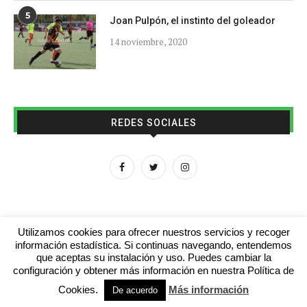
5
Joan Pulpón, el instinto del goleador
14 noviembre, 2020
REDES SOCIALES
Utilizamos cookies para ofrecer nuestros servicios y recoger
información estadística. Si continuas navegando, entendemos
que aceptas su instalación y uso. Puedes cambiar la
Aviso legal
Contacto
Colabora con nosotros
configuración y obtener más información en nuestra Política de
Cookies.
Más información
© 2016 - futboljuvenil.es
De acuerdo