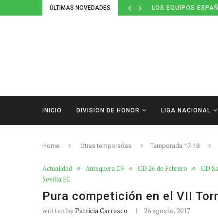
ÚLTIMAS NOVEDADES
LOS EQUIPOS ESPAÑ
INICIO
DIVISION DE HONOR
LIGA NACIONAL
Home
Otras temporadas
Temporada 17-18
Actualidad
Antequera CF
CD 26 de Febrero
CD Sa
Sevilla FC
Pura competición en el VII Tor
written by
Patricia Carrasco
26 agosto, 2017