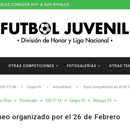
OLES CONOCEN HOY A SUS RIVALES...
OTRAS COMPETICIONES
FOTOGALERÍAS
OTRAS TE
DH 17-18
Grupo IV
Actualidad
Pura competición en el VII 
n Félix
Destacado
DH 17-18
Grupo IV
Málaga CF
neo organizado por el 26 de Febrero