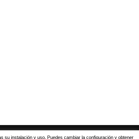
El blanquiazul Víctor Olmedo se
CRÓNICA | El Athletic cobra ve
rompe el ligamento...
para el...
17 marzo, 2017
27 mayo, 2018
s su instalación y uso. Puedes cambiar la configuración y obtener