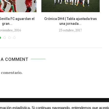
 Sevilla FC aguardan el
Crónica DH4 | Tabla ajustada tras
gran...
una jornada...
oviembre, 2016
23 octubre, 2017
 A COMMENT
 comentario.
Aviso legal
Contacto
Colabora con nosotros
ormación estadística. Si continuas navegando, entendemos que acepta