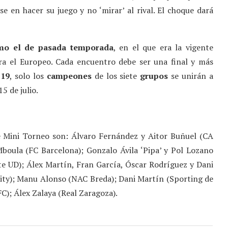
e en hacer su juego y no ‘mirar’ al rival. El choque dará
mo el de pasada temporada
, en el que era la vigente
ara el Europeo. Cada encuentro debe ser una final y más
-19
, solo los
campeones
de los siete
grupos
se unirán a
15 de julio.
 Mini Torneo son: Álvaro Fernández y Aitor Buñuel (CA
Mboula (FC Barcelona); Gonzalo Ávila ‘Pipa’ y Pol Lozano
te UD); Álex Martín, Fran García, Óscar Rodríguez y Dani
ity); Manu Alonso (NAC Breda); Dani Martín (Sporting de
C); Álex Zalaya (Real Zaragoza).