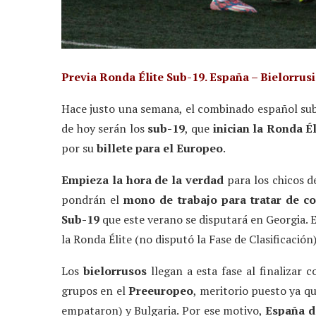
Previa Ronda Élite Sub-19. España – Bielorrusi
Hace justo una semana, el combinado español sub
de hoy serán los
sub-19
, que
inician la Ronda É
por su
billete para el Europeo
.
Empieza la hora de la verdad
para los chicos de
pondrán el
mono de trabajo para tratar de c
Sub-19
que este verano se disputará en Georgia. 
la Ronda Élite (no disputó la Fase de Clasificación)
Los
bielorrusos
llegan a esta fase al finalizar 
grupos en el
Preeuropeo
, meritorio puesto ya q
empataron) y Bulgaria. Por ese motivo,
España
d