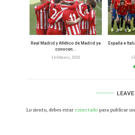
a es equipo
Real Madrid y Atlético de Madrid ya
España e Ital
conocen...
9
14 febrero, 2020
15
LEAVE
Lo siento, debes estar
conectado
para publicar un