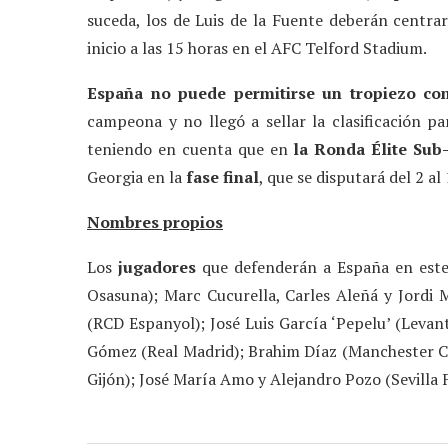
suceda, los de Luis de la Fuente deberán centrars
inicio a las 15 horas en el AFC Telford Stadium.
España no puede permitirse un tropiezo
co
campeona y no llegó a sellar la clasificación p
teniendo en cuenta que en
la Ronda Élite Sub
Georgia en la
fase final
, que se disputará del 2 al 
Nombres propios
Los
jugadores
que defenderán a España en este
Osasuna); Marc Cucurella, Carles Aleñá y Jordi 
(RCD Espanyol); José Luis García ‘Pepelu’ (Levan
Gómez (Real Madrid); Brahim Díaz (Manchester C
Gijón); José María Amo y Alejandro Pozo (Sevilla F