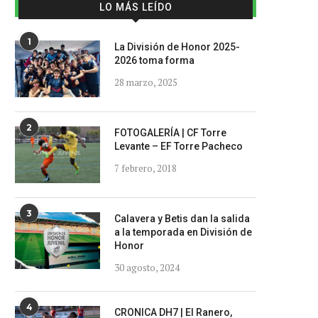
LO MÁS LEÍDO
1
La División de Honor 2025-
2026 toma forma
28 marzo, 2025
2
FOTOGALERÍA | CF Torre
Levante – EF Torre Pacheco
7 febrero, 2018
3
Calavera y Betis dan la salida
a la temporada en División de
Honor
30 agosto, 2024
4
CRONICA DH7 | El Ranero,