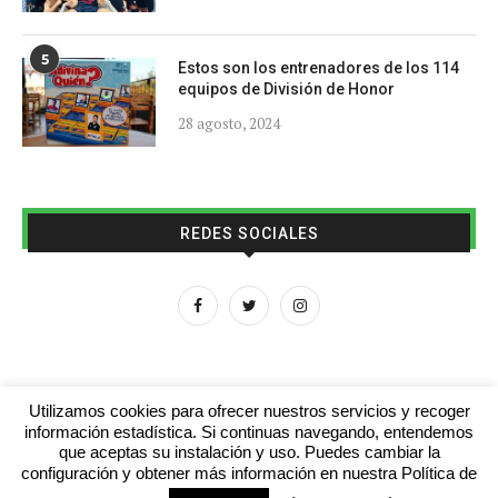
5
Estos son los entrenadores de los 114
equipos de División de Honor
28 agosto, 2024
REDES SOCIALES
Utilizamos cookies para ofrecer nuestros servicios y recoger
información estadística. Si continuas navegando, entendemos
que aceptas su instalación y uso. Puedes cambiar la
Aviso legal
Contacto
Colabora con nosotros
configuración y obtener más información en nuestra Política de