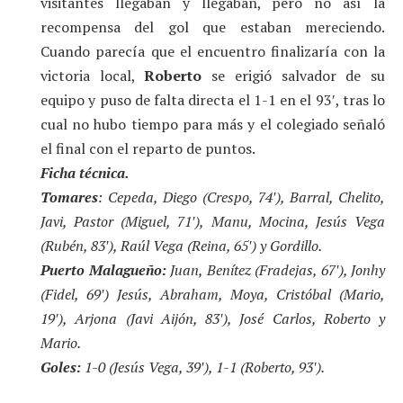
visitantes llegaban y llegaban, pero no así la
recompensa del gol que estaban mereciendo.
Cuando parecía que el encuentro finalizaría con la
victoria local,
Roberto
se erigió salvador de su
equipo y puso de falta directa el 1-1 en el 93′, tras lo
cual no hubo tiempo para más y el colegiado señaló
el final con el reparto de puntos.
Ficha técnica.
Tomares
: Cepeda, Diego (Crespo, 74′), Barral, Chelito,
Javi, Pastor (Miguel, 71′), Manu, Mocina, Jesús Vega
(Rubén, 83′), Raúl Vega (Reina, 65′) y Gordillo.
Puerto Malagueño:
Juan, Benítez (Fradejas, 67′), Jonhy
(Fidel, 69′) Jesús, Abraham, Moya, Cristóbal (Mario,
19′), Arjona (Javi Aijón, 83′), José Carlos, Roberto y
Mario.
Goles:
1-0 (Jesús Vega, 39′), 1-1 (Roberto, 93′).