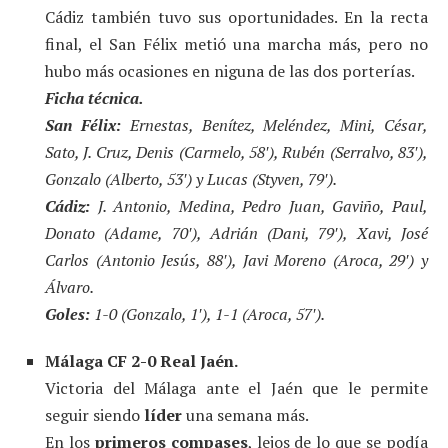
Cádiz también tuvo sus oportunidades. En la recta
final, el San Félix metió una marcha más, pero no
hubo más ocasiones en niguna de las dos porterías.
Ficha técnica.
San Félix:
Ernestas, Benítez, Meléndez, Mini, César,
Sato, J. Cruz, Denis (Carmelo, 58′), Rubén (Serralvo, 83′),
Gonzalo (Alberto, 53′) y Lucas (Styven, 79′).
Cádiz:
J. Antonio, Medina, Pedro Juan, Gaviño, Paul,
Donato (Adame, 70′), Adrián (Dani, 79′), Xavi, José
Carlos (Antonio Jesús, 88′), Javi Moreno (Aroca, 29′) y
Álvaro.
Goles:
1-0 (Gonzalo, 1′), 1-1 (Aroca, 57′).
Málaga CF 2-0 Real Jaén.
Victoria del Málaga ante el Jaén que le permite
seguir siendo
líder
una semana más.
En los
primeros compases
, lejos de lo que se podía