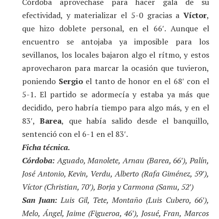
Córdoba aprovechase para hacer gala de su
efectividad, y materializar el 5-0 gracias a
Víctor
,
que hizo doblete personal, en el 66′. Aunque el
encuentro se antojaba ya imposible para los
sevillanos, los locales bajaron algo el rítmo, y estos
aprovecharon para marcar la ocasión que tuvieron,
poniendo
Sergio
el tanto de honor en el 68′ con el
5-1. El partido se adormecía y estaba ya más que
decidido, pero habría tiempo para algo más, y en el
83′,
Barea
, que había salido desde el banquillo,
sentenció con el 6-1 en el 83′.
Ficha técnica.
Córdoba:
Aguado, Manolete, Arnau (Barea, 66′), Palín,
José Antonio, Kevin, Verdu, Alberto (Rafa Giménez, 59′),
Víctor (Christian, 70′), Borja y Carmona (Samu, 52′)
San Juan:
Luis Gil, Tete, Montaño (Luis Cubero, 66′),
Melo, Ángel, Jaime (Figueroa, 46′), Josué, Fran, Marcos