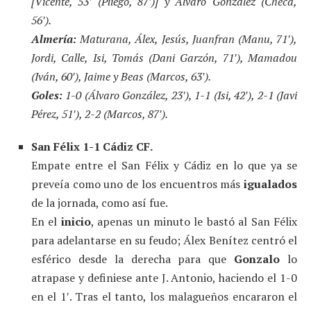
[Vicente, 53′ (Pliego, 87′)] y Álvaro González (Checa,
56′).
Almería:
Maturana, Álex, Jesús, Juanfran (Manu, 71′),
Jordi, Calle, Isi, Tomás (Dani Garzón, 71′), Mamadou
(Iván, 60′), Jaime y Beas (Marcos, 63′).
Goles:
1-0 (Álvaro González, 23′), 1-1 (Isi, 42′), 2-1 (Javi
Pérez, 51′), 2-2 (Marcos, 87′).
San Félix 1-1 Cádiz CF.
Empate entre el San Félix y Cádiz en lo que ya se
preveía como uno de los encuentros más
igualados
de la jornada, como así fue.
En el
inicio
, apenas un minuto le bastó al San Félix
para adelantarse en su feudo; Álex Benítez centró el
esférico desde la derecha para que
Gonzalo
lo
atrapase y definiese ante J. Antonio, haciendo el 1-0
en el 1′. Tras el tanto, los malagueños encararon el