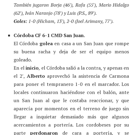
También jugaron Borja (46′), Rafa (55′), Mario Hidalgo
(62′), Iván Naranjo (78′) y Luis (P.S., 89′).
Goles:
1-0 (Hicham, 13′), 2-0 (Joel Arimany, 77′).
Córdoba CF 6-1 CMD San Juan.
El Córdoba
golea
en casa a un San Juan que rompe
su buena racha y deja de ser el equipo menos
goleado.
En el
inicio
, el Córdoba salió a la contra, y apenas en
el 2′,
Alberto
aprovechó la asistencia de Carmona
para poner el tempranero 1-0 en el marcador. Los
locales continuaron haciéndose con el balón, ante
un San Juan al que le costaba reaccionar, y que
aparecía por momentos en el terreno de juego sin
llegar a inquietar demasiado más que algunos
acercamientos a portería. Los cordobeses por su
parte
perdonaron
de cara a portería, y se