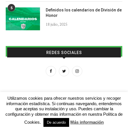
5
Definidos los calendarios de División de
Honor
18 julio, 2025
REDES SOCIALES
Utilizamos cookies para ofrecer nuestros servicios y recoger
información estadística. Si continuas navegando, entendemos
que aceptas su instalación y uso. Puedes cambiar la
Aviso legal
Contacto
Colabora con nosotros
configuración y obtener más información en nuestra Política de
Cookies.
Más información
© 2016 - futboljuvenil.es
De acuerdo